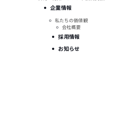
支援サービス
企業情報
私たちの価値観
内側を整える支援
会社概要
採用情報
インナーブランディング構築支援
01
お知らせ
インナーブランディング動画制作支援
02
人事評価制度構築支援
03
管理職・幹部育成支援
04
可視化・改善を支える支援
Edift Leader Growth Survey
05
ブランドスコアリング／認定
06