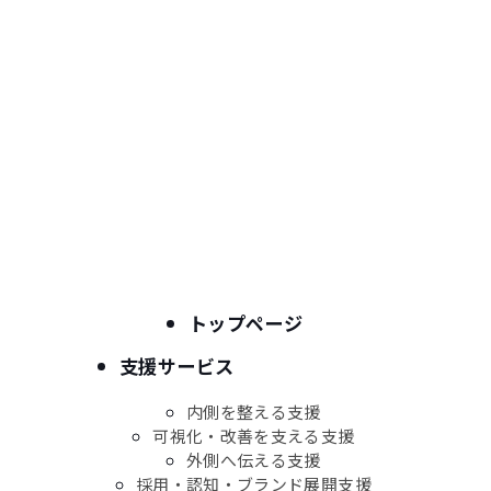
株式会社エディフト
〒901-1111
沖縄県島尻郡南風原町兼城201番6 1F
TEL：050-8888-1262
Sitemap
トップページ
採用情報
お問合わせ
お知らせ
トップページ
会社情報
支援サービス
内側を整える支援
企業情報
可視化・改善を支える支援
私たちの価値観
外側へ伝える支援
会社概要
採用・認知・ブランド展開支援