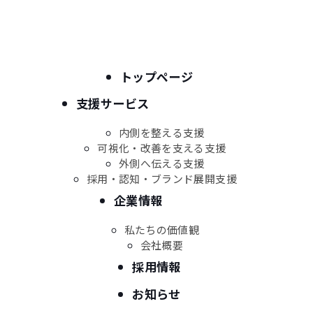
株式会社エディフト
トップページ
〒901-1111
沖縄県島尻郡南風原町兼城201番6 1F
支援サービス
TEL：050-8888-1262
内側を整える支援
可視化・改善を支える支援
外側へ伝える支援
採用・認知・ブランド展開支援
Sitemap
企業情報
トップページ
採用情報
お問合わせ
お知らせ
私たちの価値観
会社概要
採用情報
会社情報
お知らせ