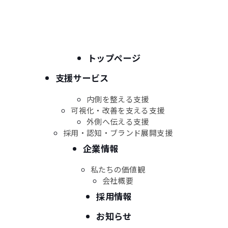
私たちが掲げる「沖縄で圧倒的No.1」という言葉は、売
上や規模の大きさだけを意味しているわけではありませ
トップページ
ん。
支援サービス
人が育ち、組織が変わり、その結果として、クライアント
の未来が確実に前進している。
内側を整える支援
可視化・改善を支える支援
その実績と信頼の積み重ねによって、「この分野なら、
外側へ伝える支援
真っ先に思い出される存在」
採用・認知・ブランド展開支援
それが、私たちの考えるNo.1です。
企業情報
私たちの価値観
沖縄には、強くなりたいと願う企業と、もっと成長した
会社概要
いと願う人が数多くいます。
採用情報
しかし、その想いを本気で形にできる支援は、まだ十分
お知らせ
とは言えません。